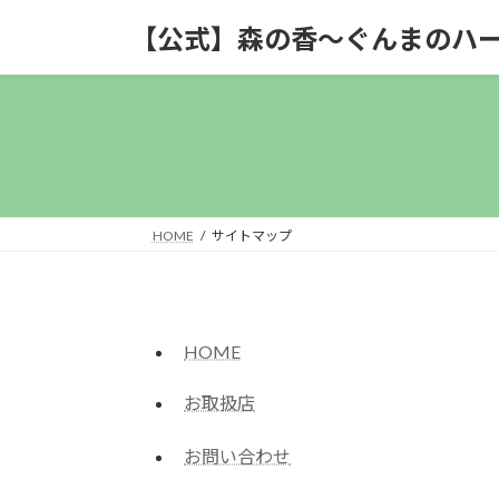
コ
ナ
【公式】森の香〜ぐんまのハ
ン
ビ
テ
ゲ
ン
ー
ツ
シ
へ
ョ
ス
ン
キ
に
ッ
移
HOME
サイトマップ
プ
動
HOME
お取扱店
お問い合わせ