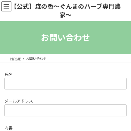
コ
ナ
【公式】森の香〜ぐんまのハーブ専門農
ン
ビ
家〜
テ
ゲ
ン
ー
ツ
シ
へ
ョ
お問い合わせ
ス
ン
キ
に
ッ
移
プ
動
HOME
お問い合わせ
氏名
メールアドレス
内容